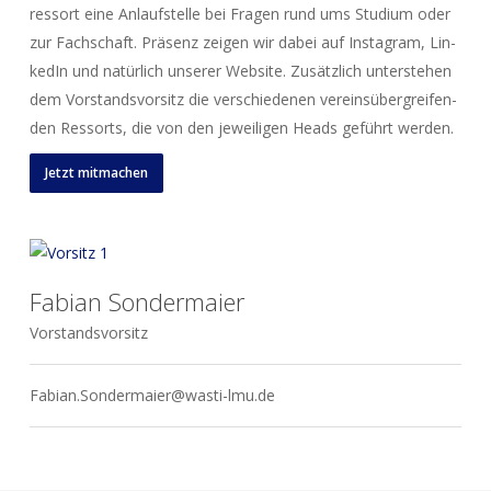
ress­ort eine Anlauf­stel­le bei Fra­gen rund ums Stu­di­um oder
zur Fach­schaft. Prä­senz zei­gen wir dabei auf Insta­gram, Lin­
ke­dIn und natür­lich unse­rer Web­site. Zusätz­lich unter­ste­hen
dem Vor­stands­vor­sitz die ver­schie­de­nen ver­eins­über­grei­fen­
den Res­sorts, die von den jewei­li­gen Heads geführt werden.
Jetzt mit­ma­chen
Fabian Sondermaier
Vor­stands­vor­sitz
Fabian.Sondermaier@wasti-lmu.de