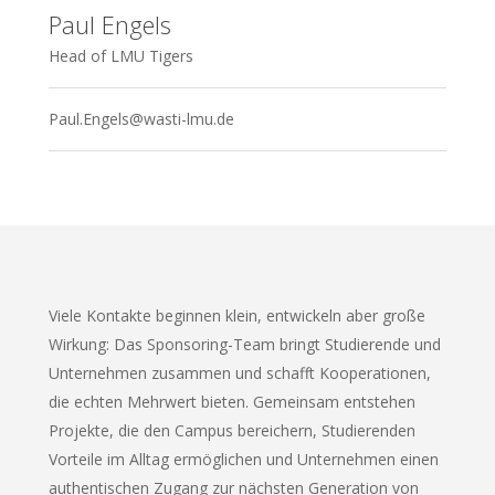
Paul Engels
Head of LMU Tigers
Paul.Engels@wasti-lmu.de
Vie­le Kon­tak­te begin­nen klein, ent­wi­ckeln aber gro­ße
Wir­kung: Das Spon­so­ring-Team bringt Stu­die­ren­de und
Unter­neh­men zusam­men und schafft Koope­ra­tio­nen,
die ech­ten Mehr­wert bie­ten. Gemein­sam ent­ste­hen
Pro­jek­te, die den Cam­pus berei­chern, Stu­die­ren­den
Vor­tei­le im All­tag ermög­li­chen und Unter­neh­men einen
authen­ti­schen Zugang zur nächs­ten Gene­ra­ti­on von