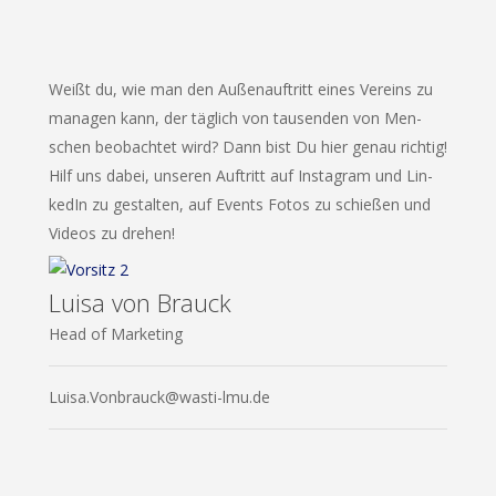
Weißt du, wie man den Außen­auf­tritt eines Ver­eins zu
mana­gen kann, der täg­lich von tau­sen­den von Men­
schen beob­ach­tet wird? Dann bist Du hier genau rich­tig!
Hilf uns dabei, unse­ren Auf­tritt auf Insta­gram und Lin­
ke­dIn zu gestal­ten, auf Events Fotos zu schie­ßen und
Vide­os zu drehen!
Luisa von Brauck
Head of Marketing
Luisa.Vonbrauck@wasti-lmu.de