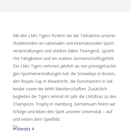
Mit den LMU Tigers för­dern wir die Teil­nah­me unse­rer
Stu­die­ren­den an natio­na­len und inter­na­tio­na­len Sport­
ver­an­stal­tun­gen und stär­ken dabei Team­geist, sport­li­
che Fähig­kei­ten und ein star­kes Gemein­schafts­ge­fühl.
Die LMU Tigers neh­men jähr­lich an vier pres­ti­ge­träch­ti­
gen Sport­ver­an­stal­tun­gen teil: die Snow­days in Bozen,
den Royals Cup in Maas­tricht, die Euro­mas­ters in Val­
len­dar sowie die WiWi Meis­ter­schaf­ten. Zusätz­lich
beglei­ten die Tigers ein­mal im Jahr die LMUl­tras zu den
Cham­pi­ons Tro­phy in Ham­burg. Gemein­sam fei­ern wir
Erfol­ge und leben den Spi­rit unse­rer Uni­ver­si­tät – auf
und neben dem Spielfeld.