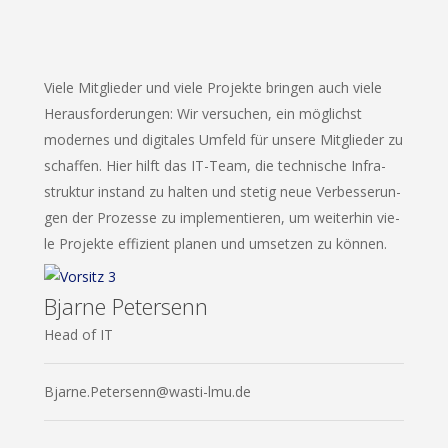
Vie­le Mit­glie­der und vie­le Pro­jek­te brin­gen auch vie­le
Her­aus­for­de­run­gen: Wir ver­su­chen, ein mög­lichst
moder­nes und digi­ta­les Umfeld für unse­re Mit­glie­der zu
schaf­fen. Hier hilft das IT-Team, die tech­ni­sche Infra­
struk­tur instand zu hal­ten und ste­tig neue Ver­bes­se­run­
gen der Pro­zes­se zu imple­men­tie­ren, um wei­ter­hin vie­
le Pro­jek­te effi­zi­ent pla­nen und umset­zen zu können.
Bjarne Petersenn
Head of IT
Bjarne.Petersenn@wasti-lmu.de