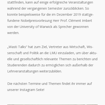
statt­fin­den, kann auf eini­ge erfolg­rei­che Ver­an­stal­tun­gen
wäh­rend der ver­gan­ge­nen Semes­ter zurück­bli­cken. So
konn­te bei­spiels­wei­se für die im Dezem­ber 2019 statt­ge­
fun­de­ne Nobel­preis­vor­le­sung Herr Prof. Clé­ment Imbert
von der Uni­ver­si­ty of War­wick als Spre­cher gewon­nen
werden.
„Was­ti Talks“ hat zum Ziel, Ver­tre­ter aus Wirt­schaft, Wis­
sen­schaft und Poli­tik an die LMU ein­zu­la­den, um über aktu­
el­le und gesell­schaft­lich rele­van­te The­men zu berich­ten und
Stu­die­ren­den dadurch zu ermög­li­chen sich außer­halb der
Lehr­ver­an­stal­tun­gen weiterzubilden.
Die nächs­ten Ter­mi­ne und The­men fin­det ihr immer auf
unse­rer Insta­gram Seite!