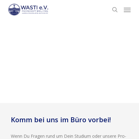
Skip
Menu
to
search
main
content
Komm bei uns im Büro vorbei!
Wenn Du Fra­gen rund um Dein Stu­di­um oder unse­re Pro­