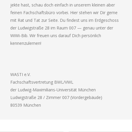
jek­te hast, schau doch ein­fach in unse­rem klei­nen aber
fei­nen Fach­schafts­bü­ro vor­bei. Hier ste­hen wir Dir ger­ne
mit Rat und Tat zur Sei­te. Du fin­dest uns im Erd­ge­schoss
der Lud­wig­stra­ße 28 im Raum 007 — genau unter der
WiWi-Bib. Wir freu­en uns dar­auf Dich per­sön­lich
kennenzulernen!
WASTI e.V.
Fach­schafts­ver­tre­tung BWL/VWL
der Lud­wig-Maxi­mi­li­ans-Uni­ver­si­tät München
Lud­wig­stra­ße 28 / Zim­mer 007 (Vor­der­ge­bäu­de)
80539 Mün­chen