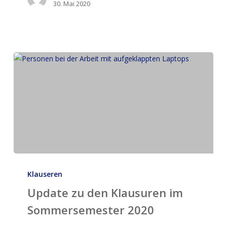
30. Mai 2020
Update
zu
Klauseren
den
Update zu den Klausuren im
Klausuren
Sommersemester 2020
im
Sommersemester