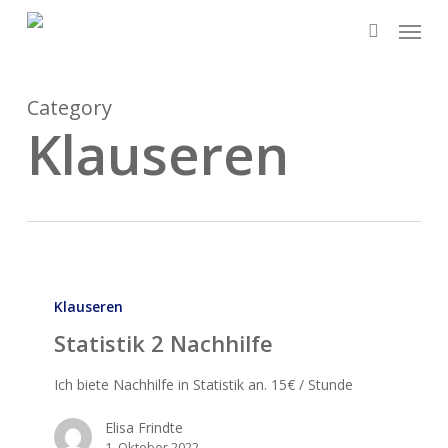
Skip
Menu
to
search
main
content
Category
Klauseren
Statistik
2
Klauseren
Nachhilfe
Statistik 2 Nachhilfe
Ich biete Nachhilfe in Statistik an. 15€ / Stunde
Elisa Frindte
1. Oktober 2022