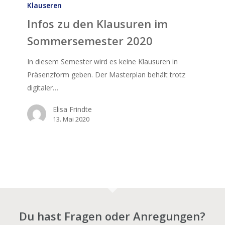
zu
Klauseren
den
Infos zu den Klausuren im
Klausuren
Sommersemester 2020
im
Sommersemester
In diesem Semester wird es keine Klausuren in
2020
Präsenzform geben. Der Masterplan behält trotz
digitaler…
Elisa Frindte
13. Mai 2020
Du hast Fragen oder Anregungen?