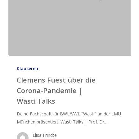
Clemens
Fuest
Klauseren
über
Clemens Fuest über die
die
Corona-Pandemie |
Corona-
Wasti Talks
Pandemie
|
Deine Fachschaft für BWL/VWL "Wasti" an der LMU
Wasti Talks
München präsentiert: Wasti Talks | Prof. Dr.…
Elisa Frindte