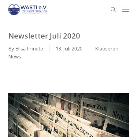
Skip
Menu
to
search
main
content
Newsletter Juli 2020
By
Elisa Frindte
13. Juli 2020
Klauseren
,
News