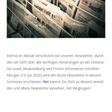
Ein­mal im Monat ver­schi­cken wir unse­ren News­let­ter, durch
den wir Dich über alle wich­ti­gen Neue­run­gen an der Uni­ver­si­
tät sowie Ver­an­stal­tung und Fris­ten infor­mie­ren möch­ten.
Mor­gen (14. Juli 2020) wird der letz­te News­let­ter in die­sem
Semes­ter erschei­nen.
Hier
kannst Du Dich zu die­sem anmel­
den und älte­re News­let­ter ein­se­hen. Viel Vergnügen!