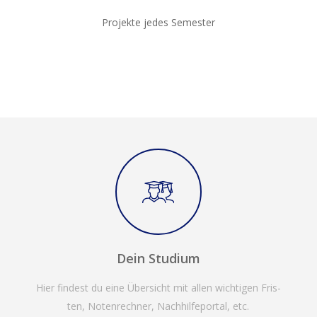
Pro­jek­te jedes Semester
Dein Studium
Hier fin­dest du eine Über­sicht mit allen wich­ti­gen Fris­
ten, Noten­rech­ner, Nach­hil­fe­por­tal, etc.