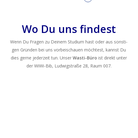
Wo Du uns findest
Wenn Du Fra­gen zu Dei­nem Stu­di­um hast oder aus sons­ti­
gen Grün­den bei uns vor­bei­schau­en möch­test, kannst Du
dies ger­ne jeder­zeit tun. Unser
Was­ti-Büro
ist direkt unter
der WiWi-Bib, Lud­wig­stra­ße 28, Raum 007.