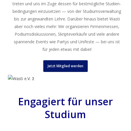
tre­ten und uns im Zuge des­sen für best­mög­li­che Stu­di­en­
be­din­gun­gen ein­zu­set­zen — von der Stu­di­ums­ver­wal­tung
bis zur ange­wand­ten Leh­re. Dar­über hin­aus bie­tet Was­ti
aber noch vie­les mehr: Wir orga­ni­sie­ren Fir­men­mes­sen,
Podi­ums­dis­kus­sio­nen, Skript­ever­käu­fe und vie­le ande­re
span­nen­de Events wie Par­tys und Uni­fes­te — bei uns ist
für jeden etwas mit dabei!
Jetzt Mit­glied werden
Engagiert für unser
Studium