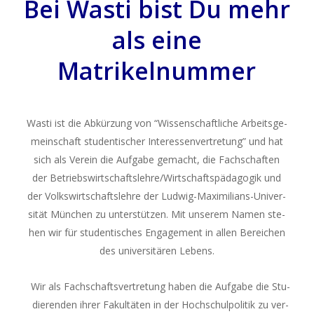
Bei Wasti bist Du mehr
als eine
Matrikelnummer
Was­ti ist die Abkür­zung von “Wis­sen­schaft­li­che Arbeits­ge­
mein­schaft stu­den­ti­scher Inter­es­sen­ver­tre­tung” und hat
sich als Ver­ein die Auf­ga­be gemacht, die Fach­schaf­ten
der Betriebswirtschaftslehre/Wirtschaftspädagogik und
der Volks­wirt­schafts­leh­re der Lud­wig-Maxi­mi­li­ans-Uni­ver­
si­tät Mün­chen zu unter­stüt­zen. Mit unse­rem Namen ste­
hen wir für stu­den­ti­sches Enga­ge­ment in allen Berei­chen
des uni­ver­si­tä­ren Lebens.
Wir als Fach­schafts­ver­tre­tung haben die Auf­ga­be die Stu­
die­ren­den ihrer Fakul­tä­ten in der Hoch­schul­po­li­tik zu ver­