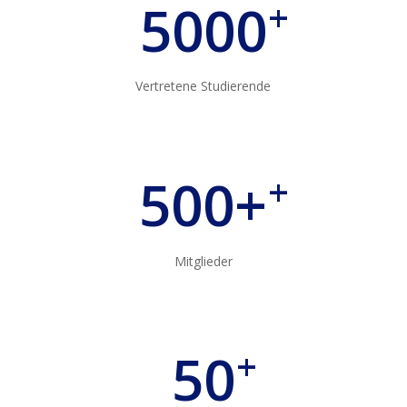
5000
+
Ver­tre­te­ne Studierende
500+
+
Mit­glie­der
50
+