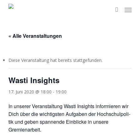
Skip
Menu
to
search
main
content
« Alle Veranstaltungen
Diese Veranstaltung hat bereits stattgefunden.
Wasti Insights
17. Juni 2020 @ 18:00
-
19:00
In unse­rer Ver­an­stal­tung Was­ti Insights infor­mie­ren wir
Dich über die wich­tigs­ten Auf­ga­ben der Hoch­schul­po­li­
tik und geben span­nen­de Ein­bli­cke in unse­re
Gremienarbeit.