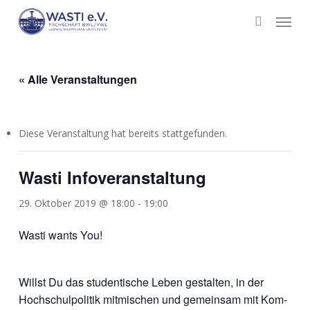
Skip
Menu
to
search
main
content
« Alle Veranstaltungen
Diese Veranstaltung hat bereits stattgefunden.
Wasti Infoveranstaltung
29. Oktober 2019 @ 18:00
-
19:00
Was­ti wants You!
Willst Du das stu­den­ti­sche Leben gestal­ten, in der
Hoch­schul­po­li­tik mit­mi­schen und gemein­sam mit Kom­