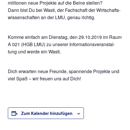
mi­li­to­nen neue Pro­jek­te auf die Bei­ne stellen?
Dann bist Du bei Was­ti, der Fach­schaft der Wirt­schafts­
wis­sen­schaf­ten an der LMU, genau richtig.
Kom­me ein­fach am Diens­tag, den 29.10.2019 im Raum
A 021 (HGB LMU) zu unse­rer Infor­ma­ti­ons­ver­an­stal­
tung und wer­de ein Wasti.
Dich erwar­ten neue Freun­de, span­nen­de Pro­jek­te und
viel Spaß – wir freu­en uns auf Dich!
Zum Kalender hinzufügen