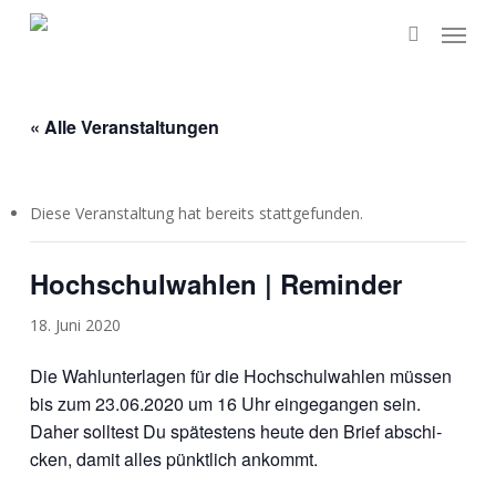
Skip
Menu
to
search
main
content
« Alle Veranstaltungen
Diese Veranstaltung hat bereits stattgefunden.
Hochschulwahlen | Reminder
18. Juni 2020
Die Wahl­un­ter­la­gen für die Hoch­schul­wah­len müs­sen
bis zum 23.06.2020 um 16 Uhr ein­ge­gan­gen sein.
Daher soll­test Du spä­tes­tens heu­te den Brief abschi­
cken, damit alles pünkt­lich ankommt.