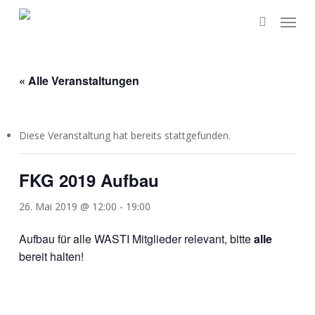
Skip
Menu
to
search
main
content
« Alle Veranstaltungen
Diese Veranstaltung hat bereits stattgefunden.
FKG 2019 Aufbau
26. Mai 2019 @ 12:00
-
19:00
Auf­bau für alle WASTI Mit­glie­der rele­vant, bit­te
alle
bereit halten!