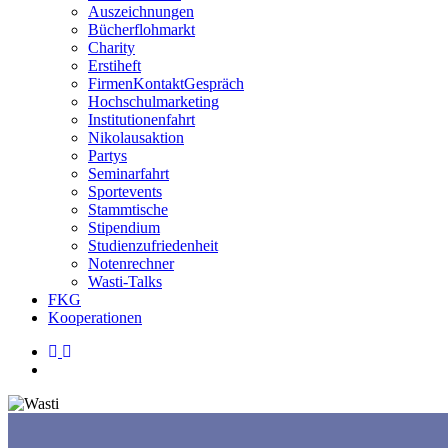
Auszeichnungen
Bücherflohmarkt
Charity
Erstiheft
FirmenKontaktGespräch
Hochschulmarketing
Institutionenfahrt
Nikolausaktion
Partys
Seminarfahrt
Sportevents
Stammtische
Stipendium
Studienzufriedenheit
Notenrechner
Wasti-Talks
FKG
Kooperationen
linkedin
instagram
search