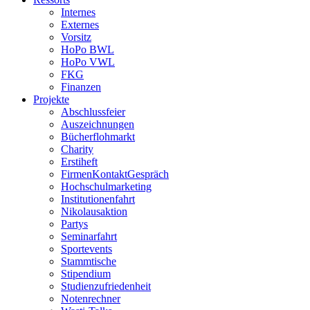
Internes
Externes
Vorsitz
HoPo BWL
HoPo VWL
FKG
Finanzen
Projekte
Abschlussfeier
Auszeichnungen
Bücherflohmarkt
Charity
Erstiheft
FirmenKontaktGespräch
Hochschulmarketing
Institutionenfahrt
Nikolausaktion
Partys
Seminarfahrt
Sportevents
Stammtische
Stipendium
Studienzufriedenheit
Notenrechner