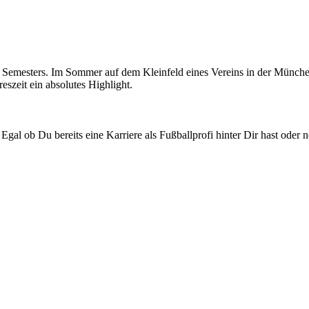
il des Semes­ters. Im Som­mer auf dem Klein­feld eines Ver­eins in der Mün
es­zeit ein abso­lu­tes Highlight.
. Egal ob Du bereits eine Kar­rie­re als Fuß­ball­pro­fi hin­ter Dir hast od