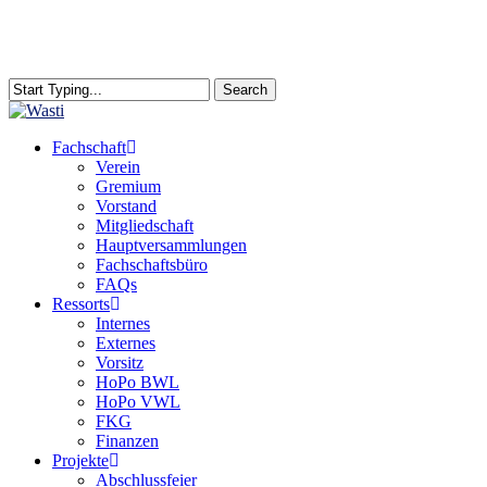
Skip
to
main
content
Search
Close
Search
search
Menu
Fachschaft
Verein
Gremium
Vorstand
Mitgliedschaft
Hauptversammlungen
Fachschaftsbüro
FAQs
Ressorts
Internes
Externes
Vorsitz
HoPo BWL
HoPo VWL
FKG
Finanzen
Projekte
Abschlussfeier