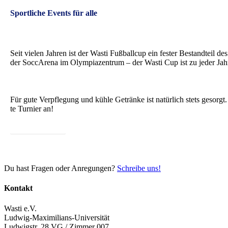
Sportliche Events für alle
Seit vie­len Jah­ren ist der Was­ti Fuß­ball­cup ein fes­ter Bestand­te
der Soc­cA­re­na im Olym­pia­zen­trum – der Was­ti Cup ist zu jeder Jah­r
Für gute Ver­pfle­gung und küh­le Geträn­ke ist natür­lich stets gesorgt
te Tur­nier an!
Nächs­tes Turnier
Du hast Fragen oder Anregungen?
Schreibe uns!
Kontakt
Wasti e.V.
Ludwig-Maximilians-Universität
Ludwigstr. 28 VG / Zimmer 007