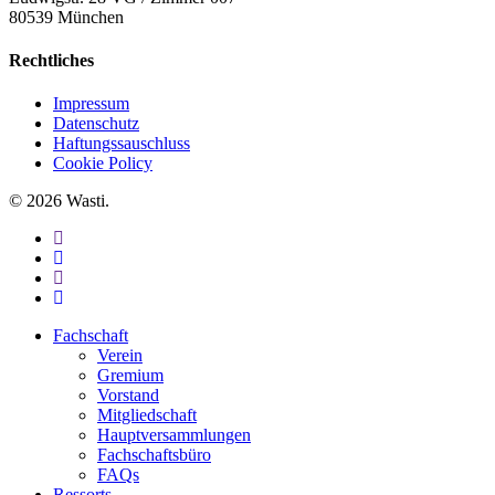
80539 München
Rechtliches
Impressum
Datenschutz
Haftungssauschluss
Cookie Policy
© 2026 Wasti.
facebook
linkedin
youtube
instagram
Close
Fachschaft
Menu
Verein
Gremium
Vorstand
Mitgliedschaft
Hauptversammlungen
Fachschaftsbüro
FAQs
Ressorts