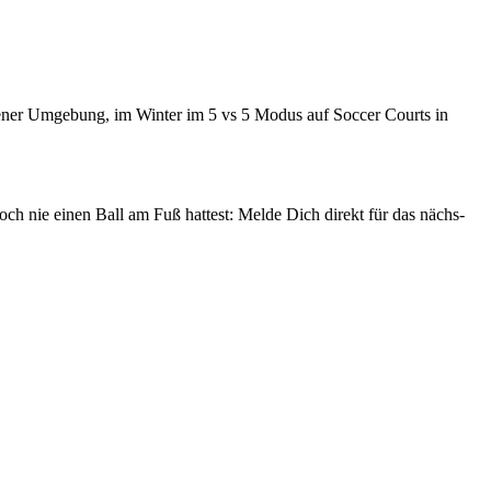
­che­ner Umge­bung, im Win­ter im 5 vs 5 Modus auf Soc­cer Courts in
er noch nie einen Ball am Fuß hat­test: Mel­de Dich direkt für das nächs­