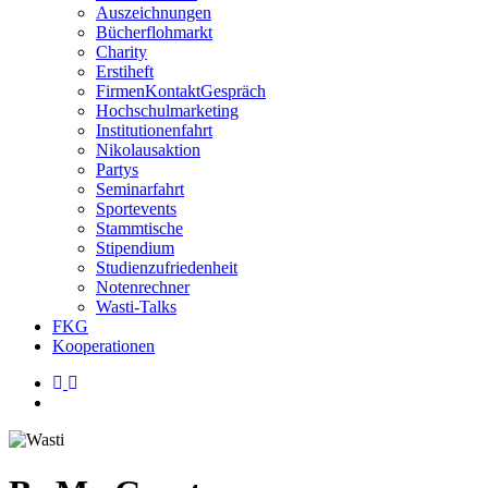
Auszeichnungen
Bücherflohmarkt
Charity
Erstiheft
FirmenKontaktGespräch
Hochschulmarketing
Institutionenfahrt
Nikolausaktion
Partys
Seminarfahrt
Sportevents
Stammtische
Stipendium
Studienzufriedenheit
Notenrechner
Wasti-Talks
FKG
Kooperationen
linkedin
instagram
search