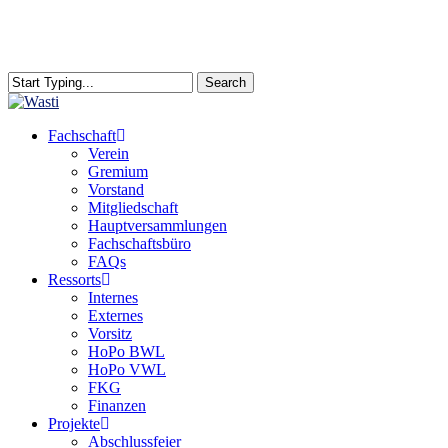
Skip
to
main
content
Search
Close
Search
search
Menu
Fachschaft
Verein
Gremium
Vorstand
Mitgliedschaft
Hauptversammlungen
Fachschaftsbüro
FAQs
Ressorts
Internes
Externes
Vorsitz
HoPo BWL
HoPo VWL
FKG
Finanzen
Projekte
Abschlussfeier