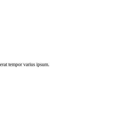
e­rat tem­por vari­us ipsum.