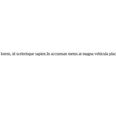
 lorem, id sce­le­ris­que sapien.In accum­san metus at magna vehi­cu­la pla­c