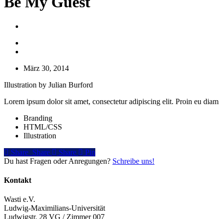
Be My Guest
März 30, 2014
Illus­tra­ti­on by Juli­an Burford
Lorem ipsum dolor sit amet, con­sec­te­tur adi­pi­scing elit. Pro­in eu diam
Branding
HTML/CSS
Illustration
Share
Share
Share
Share
Pin
Du hast Fragen oder Anregungen?
Schreibe uns!
Kontakt
Wasti e.V.
Ludwig-Maximilians-Universität
Ludwigstr. 28 VG / Zimmer 007