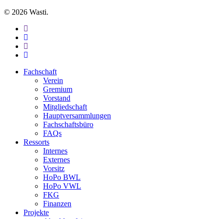
© 2026 Wasti.
facebook
linkedin
youtube
instagram
Close
Fachschaft
Menu
Verein
Gremium
Vorstand
Mitgliedschaft
Hauptversammlungen
Fachschaftsbüro
FAQs
Ressorts
Internes
Externes
Vorsitz
HoPo BWL
HoPo VWL
FKG
Finanzen
Projekte