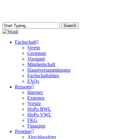
Skip
to
main
content
Search
Close
Search
search
Menu
Fachschaft
Verein
Gremium
Vorstand
Mitgliedschaft
Hauptversammlungen
Fachschaftsbüro
FAQs
Ressorts
Internes
Externes
Vorsitz
HoPo BWL
HoPo VWL
FKG
Finanzen
Projekte
Abschlussfeier