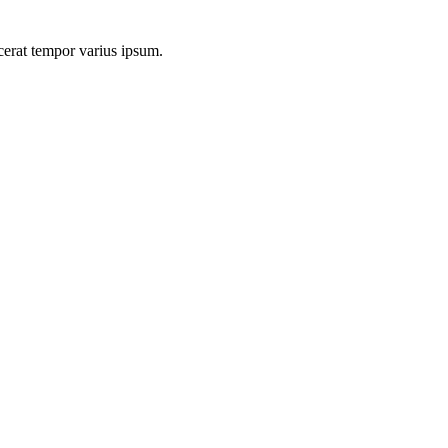
ce­rat tem­por vari­us ipsum.