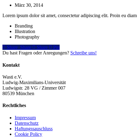
März 30, 2014
Lorem ipsum dolor sit amet, con­sec­te­tur adi­pi­scing elit. Pro­in eu diam
Branding
Illustration
Photography
Share
Share
Share
Share
Pin
Du hast Fragen oder Anregungen?
Schreibe uns!
Kontakt
Wasti e.V.
Ludwig-Maximilians-Universität
Ludwigstr. 28 VG / Zimmer 007
80539 München
Rechtliches
Impressum
Datenschutz
Haftungssauschluss
Cookie Policy