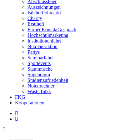
Abschlussfeier
Auszeichnungen
Bücherflohmarkt
Charity
Erstiheft
FirmenKontaktGespräch
Hochschulmarketing
Institutionenfahrt
Nikolausaktion
Partys
Seminarfahrt
Sportevents
Stammtische
Stipendium
Studienzufriedenheit
Notenrechner
Wasti-Talks
FKG
Kooperationen
linkedin
instagram