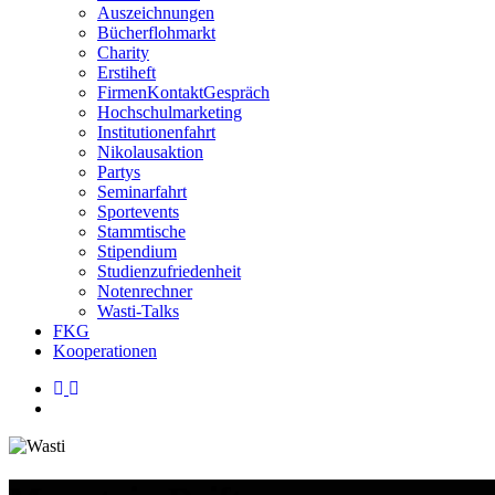
Auszeichnungen
Bücherflohmarkt
Charity
Erstiheft
FirmenKontaktGespräch
Hochschulmarketing
Institutionenfahrt
Nikolausaktion
Partys
Seminarfahrt
Sportevents
Stammtische
Stipendium
Studienzufriedenheit
Notenrechner
Wasti-Talks
FKG
Kooperationen
linkedin
instagram
search