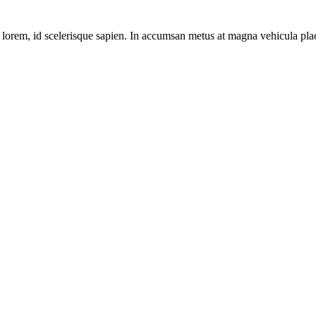
 lorem, id sce­le­ris­que sapi­en. In accum­san metus at magna vehi­cu­la pla­