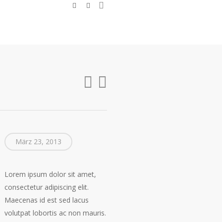
search
linkedin
instagram
März 23, 2013
Lorem ipsum dolor sit amet,
con­sec­te­tur adi­pi­scing elit.
Mae­ce­nas id est sed lacus
volut­pat lob­or­tis ac non mau­ris.