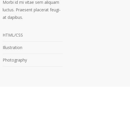
Mor­bi id mi vitae sem ali­quam
luc­tus. Prae­sent pla­ce­rat feu­gi­
at dapibus.
HTML/CSS
Illustration
Photography