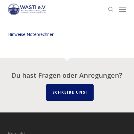
Skip
Menu
to
search
main
content
Hin­wei­se Notenrechner
Du hast Fragen oder Anregungen?
SCHREIBE UNS!
Kontakt