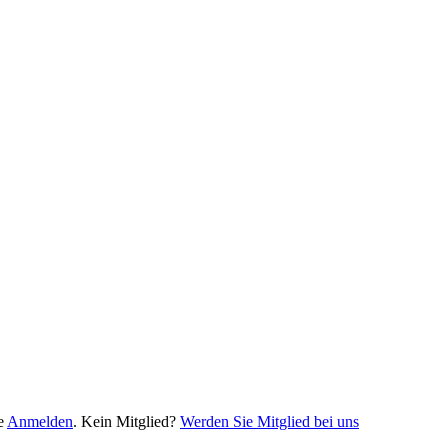
te
Anmel­den
. Kein Mit­glied?
Wer­den Sie Mit­glied bei uns