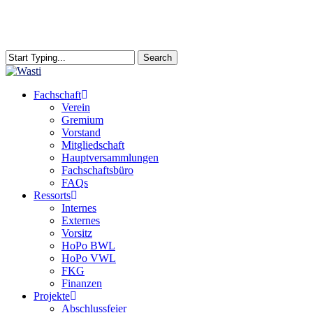
Skip
to
main
content
Search
Close
Search
search
Menu
Fachschaft
Verein
Gremium
Vorstand
Mitgliedschaft
Hauptversammlungen
Fachschaftsbüro
FAQs
Ressorts
Internes
Externes
Vorsitz
HoPo BWL
HoPo VWL
FKG
Finanzen
Projekte
Abschlussfeier