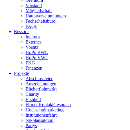
Gremium
Vorstand
Mitgliedschaft
Hauptversammlungen
Fachschaftsbüro
FAQs
Ressorts
Internes
Externes
Vorsitz
HoPo BWL
HoPo VWL
FKG
Finanzen
Projekte
Abschlussfeier
Auszeichnungen
Bücherflohmarkt
Charity
Erstiheft
FirmenKontaktGespräch
Hochschulmarketing
Institutionenfahrt
Nikolausaktion
Partys