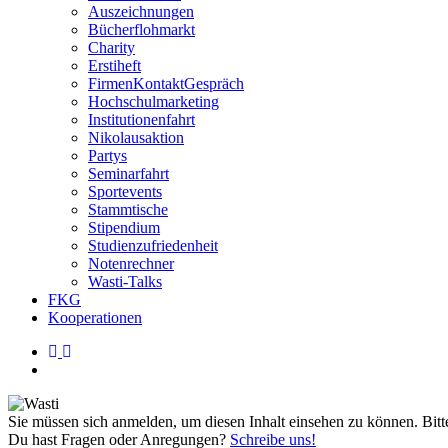
Auszeichnungen
Bücherflohmarkt
Charity
Erstiheft
FirmenKontaktGespräch
Hochschulmarketing
Institutionenfahrt
Nikolausaktion
Partys
Seminarfahrt
Sportevents
Stammtische
Stipendium
Studienzufriedenheit
Notenrechner
Wasti-Talks
FKG
Kooperationen
linkedin
instagram
search
Sie müs­sen sich anmel­den, um die­sen Inhalt ein­se­hen zu kön­nen. Bit­
Du hast Fragen oder Anregungen?
Schreibe uns!